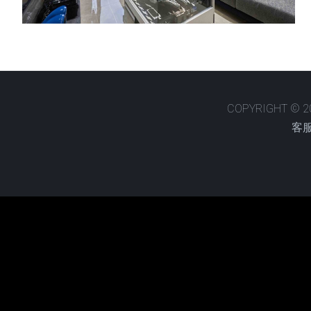
COPYRIGHT © 
客