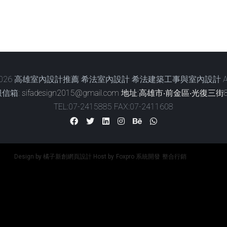
2026
高雄室內設計推薦 希法室內設計 希法建築工事與室內設計 All Righ
服信箱:
sifadesign2015@gmail.com
地址:高雄市‧前金區‧光復三街
TEL:07-2415885 FAX:07-2411608
Design by 橘子新創網頁設計
Host by
Foxpro 系統開發
整合行銷
整合行銷